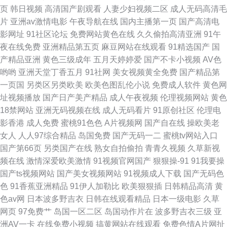
页
韩日视频
高清国产剧观看
人妻少妇视频二区
成人无码高清毛
片
亚洲av激情电影
午夜导航在线
国内主播第一页
国产高清电
影网址
91社区论坛
免费网站黄色在线
久久偷拍高清亚洲
91午
夜在线免费
亚洲精品第五页
麻豆网站在线观看
91精选国产
国
产精品亚洲
黄色三级成年
五月天婷婷爱
国产不卡小视频
AV色
哟哟
亚洲天堂丁香五月
91社网
美女视频黄全免费
国产精品第
一页国
另类区另类欧美
欧美色图乱伦小说
免费成人软件
黄色网
址视频播放
国产日产美产精品
成人午夜视频
伦理视频网站
黄色
18禁网站
亚洲无码视频在线
成人无码看片
91原创社区
伦理电
影香港
成人免费
蜜桃91色色
A片视频网
国产自在线
操欧美老
女人
人人97综合精品
岛国免费
国产无码一二
蜜桃tv网站入口
国产第66页
另类国产在线
熟女自拍偷拍
青青久视频
久草新视
频在线
激情深爱欧美激情
91视频官网国产
狠狠操-91
91我要操
国产ts视频网站
国产美女视频网站
91视频成人下载
国产无码色
色
91香蕉亚洲精品
91伊人加勒比
欧美狠狠插
日韩精品高清
黄
色av网
日本波多野吉衣
日韩在线观看精品
日本一级电影
久草
网页
97免费艹
岛国一区二区
岛国动作片在
波多野吉衣三级
亚
洲AV一卡
在线免费小视频
搞黄网站在线观看
免费色情A片网扯