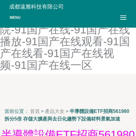
91国产小青蛙-91国产小视
成都遠雅科技有限公司
频-91国产亚洲-91国产影
MENU
院-91国产在线-91国产在线
播放-91国产在线观看-91国
产在线看-91国产在线视
频-91国产在线一区
當前位置：
首頁
>
產品大全
>
半導體設備ETF招商561980
拆分5倍 存儲大擴產與去日化趨勢下設備材料景氣加速
半導體設備ETF招商561980