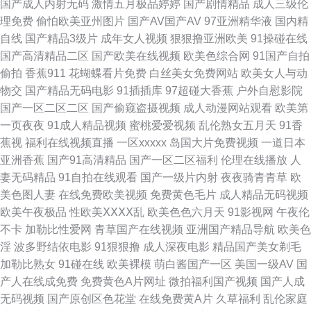
国产成人内射无码
激情五月极品婷婷
国产剧情精品
成人三级伦
另类综合 AV色导航 海角传媒AV 欧美成人首页 婷婷五月天777 91次园 操逼
理免费
偷怕欧美亚州图片
国产AV国产AV
97亚洲精华液
国内精
自线
国产精品3级片
成年女人视频
狠狠撸亚洲欧美
91操碰在线
av资源网 久草社区视频 三级片AV的天堂 91交配 97资源在线 国产伪娘视频
国产高清精品二区
国产欧美在线视频
欧美色综合网
91国产自拍
偷拍
香蕉911
花蝴蝶看片免费
白丝美女免费网站
欧美女人与动
日韩性爱导航 大香蕉精品伊人 国产精品自第 日韩欧美国产精品 91夫妻交友
物交
国产精品无码电影
91插插库
97超碰大香蕉
户外自慰影院
国产一区二区二区
国产偷窥盗摄视频
成人动漫网站观看
欧美第
国产传媒第九页 激情福利影院 国产视频观看网站 大香蕉资源站 韩国av高清
一页夜夜
91成人精品视频
蜜桃爱爱视频
乱伦熟女五月天
91香
蕉视
福利在线视频直播
一区xxxxx
岛国大片免费视频
一道日本
无码 青青青操网站 偷拍美女自蔚图 91精液国产视频 91模特磁力 51国产成
亚洲香蕉
国产91高清精品
国产一区二区福利
伦理在线播放
人
妻无码精品
91自拍在线观看
国产一级片内射
夜夜骑青青草
欧
人自拍 午夜福利视频91 日韩无码三级片 欧美成年视频 欧美日韩啪啪 伊人99
美色图人妻
在线免费欧美视频
免费黄色毛片
成人精品无码视频
欧美午夜极品
性欧美ⅩⅩⅩⅩ乱
欧美色色六月天
91影视网
午夜伦
在线 成人日韩 日本a∨无码 日韩成人久久网址 欧美一级色色 天天操B亚洲性
不卡
加勒比性爱网
青草国产在线视频
亚洲国产精品导航
欧美色
淫
波多野结依电影
91狠狠撸
成人深夜电影
精品国产美女剃毛
爱 精品久久九九 成人美女免费黄色 黄色小网站入口站 欧美亚黄色人a片 丝
加勒比熟女
91碰在线
欧美裸模
萌白酱国产一区
美国一级AV
国
产人在线成免费
免费黄色A片网址
微拍福利国产视频
国产人成
袜后入国产91 91黑丝美女艹逼 变态少妇网站 超碰92探花 青青伊人97 91传
无码视频
国产原创区色花堂
在线免费黄A片
久草福利
乱伦家庭