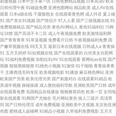
刺激视频
日本中文字幕一区
日韩免费精品视频
日本高清v
欧美
日韩伦理午夜
91碰超免费
亚洲色图网站
精品欧美
成人AV在线
观看
日本a级在线
干露脸熟女
在线观看黄色网
成人抖音
爰上碰
91
国产美女91视频
国产情侣片
97人人看
国产三级视频在线
91
免费视频精品
国产精品另类
黄色AV网站人
黄色91福利社
污网
址18禁
国产高清不卡二区
成人午夜视频免费
欧美激情福利网
国产青青青草
91草逼视频
免费看片日韩
午夜视频福利免费
国
产嫩草视频在线
69叉叉叉
最新日本在线视频
日韩成人a
青青操
91
五月天婷婷
91短视频在线
国产在线观看的
白丝美女自慰网
站
91福利免费视频
加勒比91AV
91在线观看
黄网站av在线
国产
视频
狠狠擼狠狠擼
91桃色小视频
91激情
91干啪啪
青青操青青
干
主播诱惑无码专区
欧美视频电影
91播放
麻豆桃色网站
亚洲
欧美国产另类
欧美伦理另类
国产刺激对白
在线观看91精品
欧
美成年视频
操碰操揉
成人微拍福利导航
亚洲欧美国产日韩
成年
在线观看免费
岛国精品在线播放
狠狠撸第四色
欧美一页
女同电
影在线观看
91网国产尤物在
毛片网站黄色
狼人三级片
高清男
同
国产日韩伦理淫
成年免费视频
亚洲欧美中文视频
东京热亚洲
色图
蜜桃成人超碰网
91精品小视频
久草福利免费视影
五月天