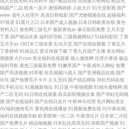
成人在线无码
91黑料不
国产极品自拍
岛国最大色网站
精品无
码国产二品
欧美一及片
激情网婷婷
人妖大片
91天堂影视
国产
www
成年人伦理片
高清日韩电影
国产尤物视频在线
超碰福利
97视屏
91看片入口
日本国产成人视频
日本日韩欧美在线
黄色
资料入口
黄色网三级毛片
最新黄色av
麻豆影院免费
五月天堂
丁香
国产精品水多
福利所导航
三级视频网站J
51福利影院
丁香
五月天av
18日本三级全黄
乱伦天堂
国产在线短视频
丁香五月
丁香婷婷
91精品又
爱豆传媒下载
丁香九月国产主播
美女网站
视频黄
A片com
美女福利在线观看
狼人激情网
伦理片香港
极品
福利导航
黄色三级最新免费
91嫩草国产
午夜成年人网站
免费
国产高清视频
91草莓
丝瓜视频污成人
国产亚洲视品在线
国产
玖玖
国产免费毛不卡片
久久无码
国产精品网络
孕妇无码在线
91手机论坛
91视频新地址
91日逼
午夜啪视频
91啪水蜜桃网
国
产二区无码
91日韩在线观看
西瓜影院视频全集
国产孕妇无码视
频
国产在线福利
国产在线日皮片
午夜神马伦理
毛片网站美女
AV福利激情毛片
黄色网在线播放
91视频免费在线
91午夜在线
福利在线视频导航
欧美喷潮一区二区
午夜理论片
日本第二片区
国产免费大片
精品呦视频
日本乱伦高清无码
深夜国产视频
91