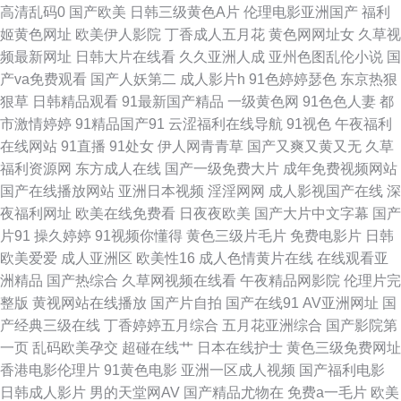
高清乱码0
国产欧美
日韩三级黄色A片
伦理电影亚洲国产
福利
产乱论 五月花激情网 成人sss网站 欧美三级导航 午夜色色吧AV 91视频免费
姬黄色网址
欧美伊人影院
丁香成人五月花
黄色网网址女
久草视
频最新网址
日韩大片在线看
久久亚洲人成
亚州色图乱伦小说
国
网站 成人自慰网站香蕉 久久午夜无码 日本人妻三级 91网站在线观看 男人
产va免费观看
国产人妖第二
成人影片h
91色婷婷瑟色
东京热狠
狠草
日韩精品观看
91最新国产精品
一级黄色网
91色色人妻
都
TV天堂 中文福利深夜 国产内射性爱 免费看91 伊人桃色综合 av黄网导航 国
市激情婷婷
91精品国产91
云涩福利在线导航
91视色
午夜福利
在线网站
91直播
91处女
伊人网青青草
国产又爽又黄又无
久草
内久久 欧美激情熟妇 香蕉食品 91在线大神超碰 国语精品在线久久 青青青青
福利资源网
东方成人在线
国产一级免费大片
成年免费视频网站
国产在线播放网站
亚洲日本视频
淫淫网网
成人影视国产在线
深
大香蕉 亚洲天堂2025 成人网址导航大全 狼友青草园 日韩一区二区 91白丝
夜福利网址
欧美在线免费看
日夜夜欧美
国产大片中文字幕
国产
片91
操久婷婷
91视频你懂得
黄色三级片毛片
免费电影片
日韩
成人超踫 久久艹视频破解 香蕉视频www av午夜怕怕 国内精品338 欧美专区
欧美爱爱
成人亚洲区
欧美性16
成人色情黄片在线
在线观看亚
洲精品
国产热综合
久草网视频在线看
午夜精品网影院
伦理片完
第一页 91cn入口 成人看片网站 久久性交网 日韩人成精品 综合久欧洲 超碰
整版
黄视网站在线播放
国产片自拍
国产在线91
AV亚洲网址
国
产经典三级在线
丁香婷婷五月综合
五月花亚洲综合
国产影院第
在线导航 欧美人成综合网 伊人网av 超碰26人人 老司机综合网 四区五区福利
一页
乱码欧美孕交
超碰在线艹
日本在线护士
黄色三级免费网址
香港电影伦理片
91黄色电影
亚洲一区成人视频
国产福利电影
导航 91熟妇视频 国产精品爽歪歪 欧美操逼网 五月婷婷不卡网 白丝喷水后入
日韩成人影片
男的天堂网AV
国产精品尤物在
免费a一毛片
欧美