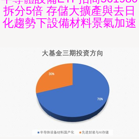
拆分5倍 存儲大擴產與去日
化趨勢下設備材料景氣加速