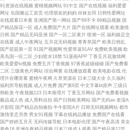
91资源在线视频
蜜桃视频网站
91中文
国产在线视频
福利爱爱
网址
岛国搬运工首页
伦理朋友的妈妈
丝袜女同
日韩性爱网址
在线观看日本黄
亚洲国产第一网站
国产99不卡
66精品视频
国
产精品探花一区
成人免费国产大片
国产在线网址观看
欧美激情
日韩
国产精品无码亚洲
国产一区二区黄片
喷潮一区
福利姬足交
在线看
成人午夜网址
五月花无码视频
青青草国产
欧美日韩乱
国产屁屁第一页
91国产视频网
性爱草逼91AV
免费欧美视频
欧
美岛国一区二区
少妇喷水18禁
51漫画APP
丁香五月花激情网
欧美爱爱tv视频
免费五月丁香视频
97香蕉超级碰碰
国产免费看
二区
三级黄色片网站
综合网黄
在线播放观看
欧美电影在线
伦
理片在哪里看
蜜桃午夜网
久草资源在
日本三级大全
久久福利
福利所导航视频
成人片免费
国产第9页
中文字幕bt原声
三级日
韩欧美
午夜视频123
日本推理片
丁香五月网站
国产免费看视频
极品成人色
成人黑料自拍
国产日韩欧美网站
国产无码av
老湿A
片影院
国产精品自拍偷拍
牛牛影院A片
日韩无码视频网站
都市
激情变态另类
男女91视频
字幕在线精品播放
免费国产在线看
国产婷婷五月天
无码传媒导航
日本电影伦理
国产午夜高清
美女
黄色18
亚洲午夜精品视频
日本三级成人观看
国产精品第12页