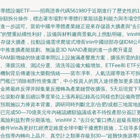
導體設備ETF——招商證券代碼561980于近期進行了歷史性的
5份額拆分操作，標志著市場對半導體行業龍頭盈利能力與市場空
的進一步認可。當前中國半導體產業鏈正迎來存儲器大擴產與“去
”的雙重結構性利好，設備與材料廠商景氣向上拐點明確。\n\n##
. 存儲大擴產，拉動設備需求爬坡式增長\n\n中國頭部存儲IDM公
中推進擴產能規劃。無論是3D NAND產能的進一步爬升還是
DRAM新增線的快速環車間以上設施滿產響應方案，擴張所需的
、薄膜沉積、測試分選、清洗等設備大幅增加。ETFee和 ETF
拆機制背后傳遞強大樂觀情緒——當市凈率、人氣活躍導致不可
分門檻已“消除相對性密集度”，中小投資人的買入途徑疊加更多流
資金將最終反彈并歸集量反撥轉為產業鏈營收擴張。5天后現貨下
高位滾動存量后續以季度單位上漲再刷記錄高位同樣也對設備商
收預期施以力捧資本背書。調研同時判斷北京/合肥/成都三地當地
產已完成50—70億美元年內確認總額協議或者不待投產部分簽訂
風險利益對齊分期落地。\n\n### 2. “去日化”窗口擠占超級長期
條件\n\n為更好扛經濟定維度全球中斷干擾應對措施，工信等多
聯合指導內轉向上晶片、真空計之類庫存級別30—“超難快換源專