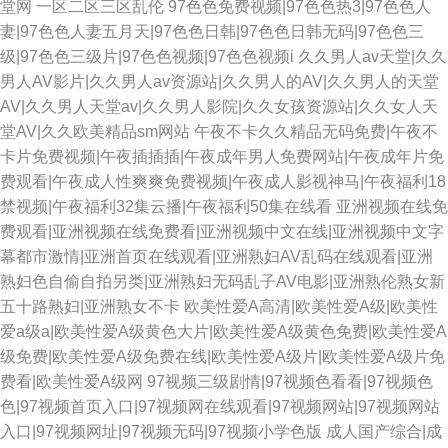
堂网
一区二区三区乱伦
97色色免费视频|97色色热3|97色色人
妻|97色色人妻五月天|97色色日韩|97色色日韩无码|97色色三
级|97色色三级片|97色色视频|97色色视频i
久久男人av天堂|久久
男人AV影片|久久男人av资源站|久久男人的AV|久久男人的天堂
AV|久久男人天堂av|久久男人影院|久久女孩资源站|久久女人天
堂AV|久久欧美精品sm网站
午夜不卡久久精品无码免费|午夜不
卡片免费视频|午夜插插插|午夜成年男人免费网站|午夜成年片免
费观看|午夜成人性爽爽免费视频|午夜成人影视神马|午夜福利18
禁视频|午夜福利32集云播|午夜福利50集在线看
亚洲视频在线免
费观看|亚洲视频在线免费看|亚洲视频中文在线|亚洲视频中文字
幕都市激情|亚洲首页在线观看|亚洲熟妇AV乱码在线观看|亚洲
熟妇色自偷自拍另类|亚洲熟妇无码乱子AV电影|亚洲熟伦熟女新
五十路熟妇|亚洲熟女不卡
欧美性爱A高清|欧美性爱A级|欧美性
爱a级a|欧美性爱A级黄色大片|欧美性爱A级黄色免费|欧美性爱A
级免费|欧美性爱A级免费在线|欧美性爱A级片|欧美性爱A级片免
费看|欧美性爱A级网
97视频三级剧情|97视频色看看|97视频色
色|97视频首页入口|97视频网在线观看|97视频网站|97视频网站
入口|97视频网址|97视频无码|97视频小学色版
成人国产综合|成