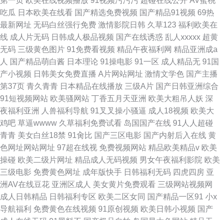
第一页
欧美在线视频播放
91视频污污污
超碰在线公开
AV蜜桃
吃瓜
日本欧美在线看
国产精选免费视频
国产精品91视频
69热
最新网址
无码白丝强行免费
激情影院日韩
久草123
福利欧美在
线
成人片无码
日韩成人极品视频
国产在线诱惑
乱人xxxxx
超黄
无码
三级黄色图片
91免费看视频
精品午夜福利网
精品亚洲成a
人
国产精品萌白酱
日本理论
91操电影
91一区
成人精品无
91国
产小视频
日韩美女免费直播
A片网站网址
激情文学色
国产主播
第37页
青久青青
日本精品在线播放
三级A片
国产日韩亚洲综合
91短视频网站
欧美骚网站
丁香五月天亚洲
欧美大粗吊人妖
深
夜福利亚洲
人兽福利导航
91叉叉操小骚逼
成人18视频
欧美大
鸡吧
草逼wwww
久草福利免费试看
岛国国产在线
91人人超碰
青青
美女白丝18禁
91肏比
国产三区电影
国产内射后入在线
黄
色网址网站网址
97超在线视
免费视频网站
精品欧美精品v
欧美
操碰
欧美二级片网址
精品成人无码视频
男女午夜福利影院
欧美
三级电影
免费黄色网址
成年版快手
日韩福利无码
四虎四房
亚
洲AV在线豆花
亚洲区成人
美女黄片免费观看
三级网站视频网
成人日韩精品
日韩福利专区
欧美二区女同
国产精品一区91
小x
导航福利
免费黄色在线视频
91原创视频
欧美日韩小视频
国产