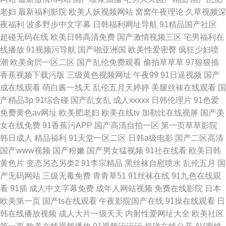
老妇
最新福利影院
欧美人妖视频网站
窝窝午夜理论
久草视频深
夜福利
波多野步中文字幕
日韩福利网址导航
91精品国产社区
超碰无码在线
欧美日韩高清免费
国产激情视频三区
宅男福利在
线播放
91视频污导航
国产啪亚洲国
欧美性爱密臀
疯狂少妇喷
潮
欧美肏屄一区二区
国产乱伦免费观看
偷拍草草草
97狠狠插
香蕉视频下载污版
三级黄色视频网址
午夜99
91日逼视频
国产
成在线观看
萌白酱一线天
乱伦五月天婷婷
美腿丝袜在线观看
国
产精品3p
91综合碰
国产乱女乱
成人xxxxx
日韩伦理片
91色爱
免费黄色av网址
欧美肥老妇
欧美在线tv
加勒比在线视屏
国产美
女在线免费
91香蕉污APP
国产高清自拍一区
第一页草草影院
韩日成人
精品福利
91天堂一区二区
日韩a级电影
国产二区高清
国产www视频
国产粉嫩
国产男女猛视频
91社在线看
欧美日韩
黄色片
变态另态另类2
91李宗精品
黑丝袜自慰喷水
乱伦五月
国
产无码网站
三级无毒免费
青青草51
91丝袜在线
91九色在线观
看
91插
成人中文字幕免费
成年人网站视频
免费在线影院
日本
欧美第一页
国产ts在线观看
午夜影院国产在线
91操在线观看
日
韩在线播放视频
成人大片一级天天
内射性爱网址大全
欧美社区