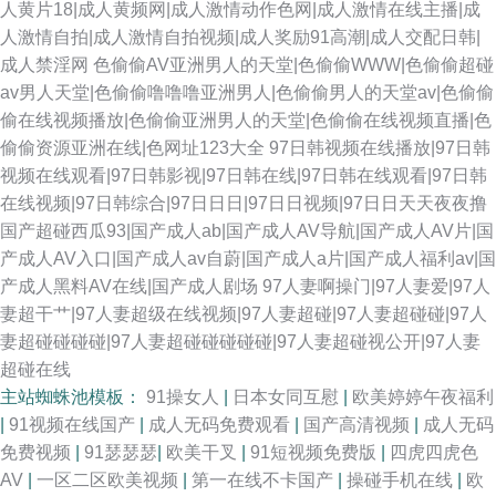
人黄片18|成人黄频网|成人激情动作色网|成人激情在线主播|成
人激情自拍|成人激情自拍视频|成人奖励91高潮|成人交配日韩|
成人禁淫网
色偷偷AV亚洲男人的天堂|色偷偷WWW|色偷偷超碰
av男人天堂|色偷偷噜噜噜亚洲男人|色偷偷男人的天堂av|色偷偷
偷在线视频播放|色偷偷亚洲男人的天堂|色偷偷在线视频直播|色
偷偷资源亚洲在线|色网址123大全
97日韩视频在线播放|97日韩
视频在线观看|97日韩影视|97日韩在线|97日韩在线观看|97日韩
在线视频|97日韩综合|97日日日|97日日视频|97日日天天夜夜撸
国产超碰西瓜93|国产成人ab|国产成人AV导航|国产成人AV片|国
产成人AV入口|国产成人av自蔚|国产成人a片|国产成人福利av|国
产成人黑料AV在线|国产成人剧场
97人妻啊操门|97人妻爱|97人
妻超干艹|97人妻超级在线视频|97人妻超碰|97人妻超碰碰|97人
妻超碰碰碰碰|97人妻超碰碰碰碰碰|97人妻超碰视公开|97人妻
超碰在线
主站蜘蛛池模板：
91操女人
|
日本女同互慰
|
欧美婷婷午夜福利
|
91视频在线国产
|
成人无码免费观看
|
国产高清视频
|
成人无码
免费视频
|
91瑟瑟瑟
|
欧美干叉
|
91短视频免费版
|
四虎四虎色
AV
|
一区二区欧美视频
|
第一在线不卡国产
|
操碰手机在线
|
欧