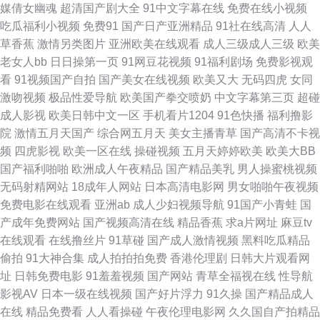
媒倩女幽魂
超清国产剧大全
91中文字幕在线
免费在线小视频
费 东京热无码影院 美女外面福利 无码理论影院 91黄色爆菊 成人超碰碰在线
吃瓜福利小视频
免费91
国产日产亚洲精品
91社在线高清
人人
草香蕉
激情另类图片
亚洲欧美在线观看
成人三级成人三级
欧美
九一福利网 欧洲色图网站 婷婷五月花 91精品导航 俺去啦啦电影网 后入美女
老女人bb
日日操第一页
91网豆花视频
91福利剧场
免费影视观
看
91视频国产自拍
国产美女在线视频
欧美又大
无码四虎
女同
爱爱爱 午夜小电影 俺去的综合网站 久久国内精品 日本三级官方网 91豆花国
激吻视频
极品性爱导航
欧美国产拳交喷奶
中文字幕第三页
超碰
成人影视
欧美日韩中文一区
手机看片1204
91色快播
福利撸影
产熟女 超碰97在线人妻 狠狠日天天做 欧美肏屄网 在线豆花黑料9 日本黄a级
院
激情五月天国产
综合网五月天
美女主播青草
国产高清不卡视
频
四虎影视
欧美一区在线
操碰视频
五月天婷婷欧美
欧美大BB
网站 91国产在线 成人黄色av影视 另类丝袜诱惑 日韩伦理在线视频 91喷浆
国产福利啪啪
欧洲成人午夜精品
国产精品美乳
男人操蜜桃视频
无码射精网站
18成年人网站
日本高清电影网
男女啪啪午夜视频
白丝 超碰福利社 国产做爱av 美女的胸18禁 91PRON视频 国产区福利在线
免费电影在线观看
亚洲ab
成人少妇视频导航
91国产小青蛙
国
产成年免费网站
国产视频高清在线
精品香蕉
求a片网址
麻豆tv
美国骚极品极品 日韩av首页 亚洲性爱巨场 97色色的 国产地址一二 另类综合
在线观看
在线撸丝片
91草碰
国产成人激情视频
黑料吃瓜精品
偷拍
91大神合集
成人拍拍拍免费
香港伦理剧
日韩大片观看网
19p 探花国产综合在线 91福利片 国产伪娘视频 青青草精品视频 香蕉视频污
址
日韩免费电影
91羞羞视频
国产网站
青草全福视在线
性导航
影视AV
日本一级在线视频
国产好片浮力
91久操
国产精品成人
污污污 97草人人草 韩国无码AV基地 青娱乐自拍 亚洲日本视频 99热网址 国
在线
精品免费看
人人看操碰
午夜伦理电影网
久久国自产拍精品