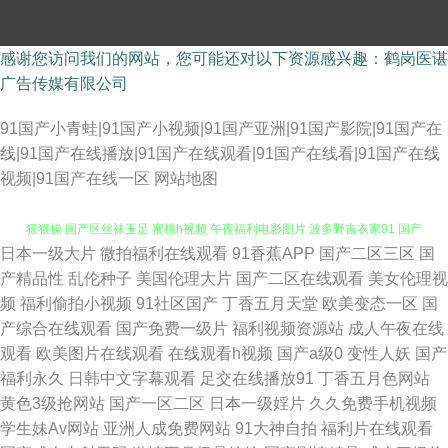
感谢您访问我们的网站，您可能还对以下资源感兴趣：鹤岗医谌
广告传媒有限公司
91国产小青蛙|91国产小视频|91国产亚洲|91国产影院|91国产在
线|91国产在线播放|91国产在线观看|91国产在线看|91国产在线
视频|91国产在线一区
网站地图
日本一级大片
微拍福利在线观看
91香蕉APP
国产二区三区
国
伊人在线视频 日韩成人午夜 国产精品线路一 日韩新网片 伊人91福利 97超碰
产精品性
乱伦种子
美国伦理大片
国产二区在线观看
美女伦理视
频
福利偷拍小视频
91社区国产
丁香五月天堂
欧美变态一区
国
狠狠操 国产区丝袜玉足 蜜桃h视频 午夜福利电影图片 波多野吉衣家91 国产
产综合在线观看
国产免费一级片
福利视频资源站
成人午夜在线
观看
欧美图片在线观看
在线观看h视频
国产a级0
变性人妖
国产
av自拍资源 老司机91在线 深夜啪啪网址 91蜜桃做爱视频 东京热黑丝 美女
福利永久
日韩中文字幕观看
足交在线播放91
丁香五月色网站
黄色3级抢网站
国产一区二区
日本一级婬片
久久免费手机视频
黄色网 午夜福利入口 wwwAV资源网 激情色图日韩 日本成人A片网 亚洲欧美
学生妹Av网站
亚洲人成免费网站
91大神自拍
福利片在线观看