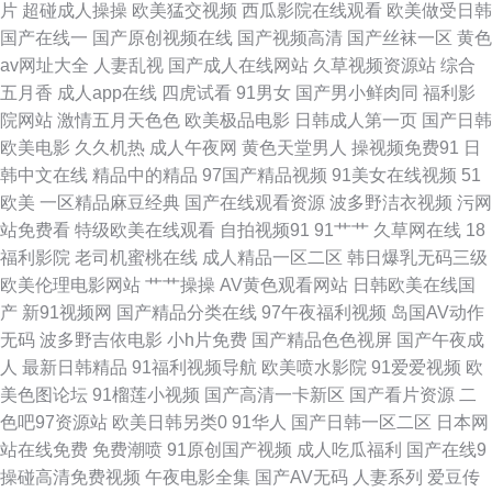
片
超碰成人操操
欧美猛交视频
西瓜影院在线观看
欧美做受日韩
成人AV 在线观看成人网站 污视频下载网站 青娱乐91午夜 日本a黄 青娱乐福
国产在线一
国产原创视频在线
国产视频高清
国产丝袜一区
黄色
av网址大全
人妻乱视
国产成人在线网站
久草视频资源站
综合
利导航 午夜成人AV影院 91色淫网 啊v视频在线观看 激情久久肏屄视频 四虎
五月香
成人app在线
四虎试看
91男女
国产男小鲜肉同
福利影
院网站
激情五月天色色
欧美极品电影
日韩成人第一页
国产日韩
三级 TS人妖自慰 午夜男人福利 91社区免费在线 传媒精品福利 另类极品 巨
欧美电影
久久机热
成人午夜网
黄色天堂男人
操视频免费91
日
韩中文在线
精品中的精品
97国产精品视频
91美女在线视频
51
乳后入 日本电影av 亚洲欧美都市激情 国产日韩欧美黄色 探花福利在线 www
欧美
一区精品麻豆经典
国产在线观看资源
波多野洁衣视频
污网
站免费看
特级欧美在线观看
自拍视频91
91艹艹
久草网在线
18
视频五区 国产人妻喷水视频 亚洲海角天堂 狠狠喽老司机 欧美综合色 天堂男
福利影院
老司机蜜桃在线
成人精品一区二区
韩日爆乳无码三级
欧美伦理电影网站
艹艹操操
AV黄色观看网站
日韩欧美在线国
人av 国产系列WWW 午夜一区少女 国产专区一 神马午夜影院 91磨菇网 超碰
产
新91视频网
国产精品分类在线
97午夜福利视频
岛国AV动作
无码
波多野吉依电影
小h片免费
国产精品色色视屏
国产午夜成
丁香 欧美性a 91网视频 国产推油在线 麻豆午夜剧场 影音先锋午夜福利 东京
人
最新日韩精品
91福利视频导航
欧美喷水影院
91爱爱视频
欧
美色图论坛
91榴莲小视频
国产高清一卡新区
国产看片资源
二
热AV网站 老熟女做爱一区 色爺爺网站视频 在线超碰色片 狠狠干成人社区 三
色吧97资源站
欧美日韩另类0
91华人
国产日韩一区二区
日本网
站在线免费
免费潮喷
91原创国产视频
成人吃瓜福利
国产在线9
级片中日韩亚 91深喉 九一免费看片网站 人妖性爱大片 自慰五区 avav综合免
操碰高清免费视频
午夜电影全集
国产AV无码
人妻系列
爱豆传