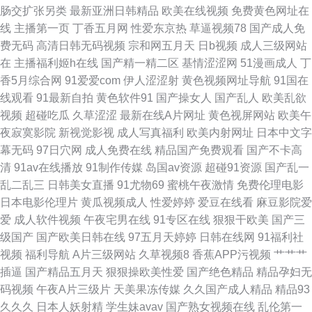
肠交扩张另类
最新亚洲日韩精品
欧美在线视频
免费黄色网址在
看片 日韩毛片网址 91青娱乐首页 国产成人精品久久 欧美色淫网 影音先锋黄
线
主播第一页
丁香五月网
性爱东京热
草逼视频78
国产成人免
费无码
高清日韩无码视频
宗和网五月天
日b视频
成人三级网站
区 超碰人人操人人操 久草老司机 色婷婷五月肏屄 a日韩v 欧美地址一二三 先
在
主播福利姬h在线
国产精一精二区
基情涩涩网
51漫画成人
丁
香5月综合网
91爱爱com
伊人涩涩射
黄色视频网址导航
91国在
锋影音欧美性受 99色色网 极品视频久久青草 日本在钱韩国 最新超碰97 超碰
线观看
91最新自拍
黄色软件91
国产操女人
国产乱人
欧美乱欲
视频
超碰吃瓜
久草涩涩
最新在线A片网址
黄色视屏网站
欧美午
人人操人人爱 久草久草香蕉在线 1024色中色 国产足交网站 欧美一期二期 伊
夜寂寞影院
新视觉影视
成人写真福利
欧美内射网址
日本中文字
幕无码
97日穴网
成人免费在线
精品国产免费观看
国产不卡高
人综合影院AV 国产精品日韩久久 日本性爱不卡 91黑丝国 国产操逼视屏 欧
清
91av在线播放
91制作传媒
岛国av资源
超碰91资源
国产乱一
乱二乱三
日韩美女直播
91尤物69
蜜桃午夜激情
免费伦理电影
美人视频 超碰男人在线 人妻绯色入口 自慰视频在线观看 成人黄色三级 久久
日本电影伦理片
黄瓜视频成人
性爱婷婷
爱豆在线看
麻豆影院爱
爱
成人软件视频
午夜宅男在线
91专区在线
狠狠干欧美
国产三
男同 深夜福利导航在线 91足交网站 国内自拍AV一区 日本性天堂 狼人久操
级国产
国产欧美日韩在线
97五月天婷婷
日韩在线网
91福利社
视频
福利导航
A片三级网站
久草视频8
香蕉APP污视频
艹艹艹
午夜免费在线观看 福利网站导航 日韩一一 超碰九7 三级国产网址
插逼
国产精品五月天
狠狠操欧美性爱
国产绝色精品
精品孕妇无
码视频
午夜A片三级片
天美果冻传媒
久久国产成人精品
精品93
久久久
日本人妖射精
学生妹avav
国产熟女视频在线
乱伦第一