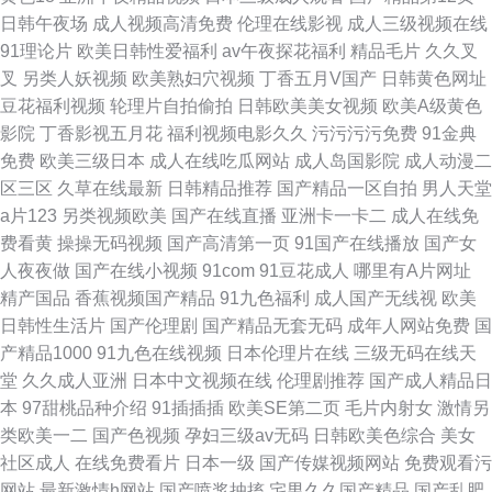
日韩午夜场
成人视频高清免费
伦理在线影视
成人三级视频在线
91理论片
欧美日韩性爱福利
av午夜探花福利
精品毛片
久久叉
叉
另类人妖视频
欧美熟妇穴视频
丁香五月V国产
日韩黄色网址
豆花福利视频
轮理片自拍偷拍
日韩欧美美女视频
欧美A级黄色
影院
丁香影视五月花
福利视频电影久久
污污污污免费
91金典
免费
欧美三级日本
成人在线吃瓜网站
成人岛国影院
成人动漫二
区三区
久草在线最新
日韩精品推荐
国产精品一区自拍
男人天堂
a片123
另类视频欧美
国产在线直播
亚洲卡一卡二
成人在线免
费看黄
操操无码视频
国产高清第一页
91国产在线播放
国产女
人夜夜做
国产在线小视频
91com
91豆花成人
哪里有A片网址
精产国品
香蕉视频国产精品
91九色福利
成人国产无线视
欧美
日韩性生活片
国产伦理剧
国产精品无套无码
成年人网站免费
国
产精品1000
91九色在线视频
日本伦理片在线
三级无码在线天
堂
久久成人亚洲
日本中文视频在线
伦理剧推荐
国产成人精品日
本
97甜桃品种介绍
91插插插
欧美SE第二页
毛片内射女
激情另
类欧美一二
国产色视频
孕妇三级av无码
日韩欧美色综合
美女
社区成人
在线免费看片
日本一级
国产传媒视频网站
免费观看污
网站
最新激情h网站
国产喷浆抽搐
宅男久久国产精品
国产乱肥