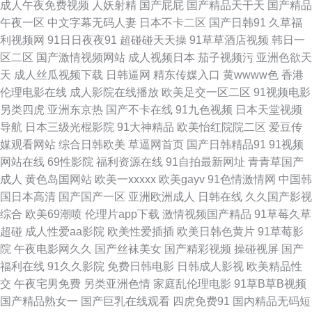
成人午夜免费视频
人妖射精
国产屁屁
国产精品天干天
国产精品
媒熊猫视频 超碰99香蕉 av在线新片 肏屄视频在线看 美女91视频M 深夜福利
午夜一区
中文字幕无码人妻
日本不卡二区
国产日韩91
久草福
利视频网
91日日夜夜91
超碰碰天天操
91草草酒店视频
韩日一
网 97自拍网站 超碰综合在线 福利社视频 九一在线观看 黄色电影A片网址 午
区二区
国产激情视频网站
成人视频日本
茄子视频污
亚洲色欲天
天
成人丝瓜视频下载
日韩逼网
精东传媒入口
黄wwww色
香港
夜色先锋 午夜无码影院 日本有码区 免费观看成人91 精品九九女人 狠狠鲁无
伦理电影在线
成人影院在线播放
欧美足交一区二区
91视频电影
另类四虎
亚洲东京热
国产不卡在线
91九色视频
日本天堂视频
码网站 岛国久久网 国产A√ 精品大香蕉伊人 美女爆操 久久草草热国产 欧美
导航
日本三级光棍影院
91大神精品
欧美怡红院院二区
爱豆传
媒观看网站
综合日韩欧美
草逼网首页
国产日韩精品91
91视频
日本三级A片 欧美人Z0Z0 日本www高清 日本中文字幕MV 日本性爱不卡 欧
网站在线
69性影院
福利资源在线
91自拍最新网址
青青草国产
成人
黄色岛国网站
欧美一xxxxx
欧美gayv
91色情激情网
中国韩
美很很日比 狼友视频首页久久 青青操网站 欧美少妇性交 久久夜大香蕉 后入
国日本高清
国产国产一区
亚洲欧洲成人
日韩在线
久久国产影视
综合
欧美69潮喷
伦理片app下载
激情视频国产精品
91草莓久草
白丝尤物 国产久艹视频 黄色小说视频网址 精品一区二区蜜桃 国产TS 超碰人
超碰
成人性爱aa影院
欧美性爱插插
欧美日韩色黄片
91草莓影
院
午夜电影网久久
国产丝袜美女
国产精彩视频
操碰视屏
国产
一本道 黄射网站 久草香蕉y 欧美TV一二三 久久偷拍视频精品 影音先锋人妻
福利在线
91久久影院
免费日韩电影
日韩成人影视
欧美精品性
交
午夜宅男免费
另类亚洲色情
家庭乱伦理电影
91草B草B视频
成人久草 国产91在线首页 国产精品探花少妇 AV超碰在线 97色色综合 午夜
国产精品熟女一
国产巨乳在线观看
四虎免费91
国内精品无码短